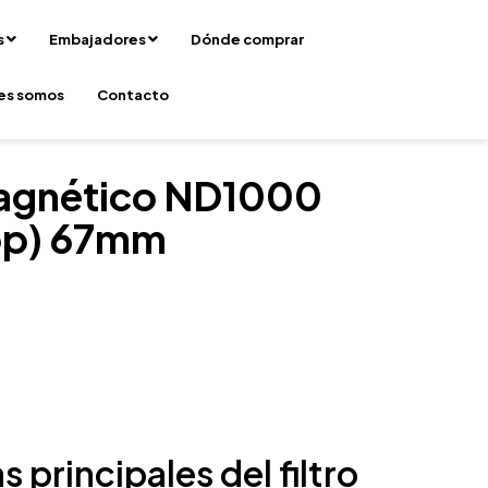
s
Embajadores
Dónde comprar
es somos
Contacto
 magnético ND1000
op) 67mm
s principales del filtro