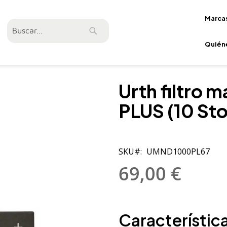
Marca
Buscar
Buscar
Quién
Urth filtro
PLUS (10 St
SKU
UMND1000PL67
69,00 €
Característica