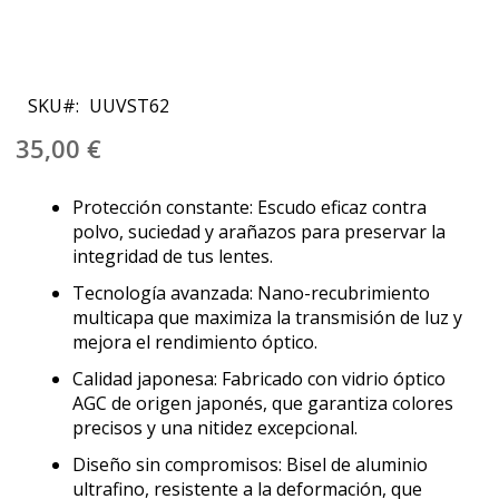
Saltar
al
SKU
UUVST62
comienzo
de
35,00 €
la
galería
Protección constante: Escudo eficaz contra
de
polvo, suciedad y arañazos para preservar la
imágenes
integridad de tus lentes.
Tecnología avanzada: Nano-recubrimiento
multicapa que maximiza la transmisión de luz y
mejora el rendimiento óptico.
Calidad japonesa: Fabricado con vidrio óptico
AGC de origen japonés, que garantiza colores
precisos y una nitidez excepcional.
Diseño sin compromisos: Bisel de aluminio
ultrafino, resistente a la deformación, que