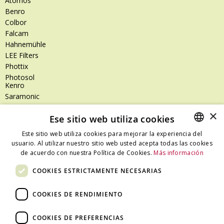
Atomos
Benro
Colbor
Falcam
Hahnemühle
LEE Filters
Phottix
Photosol
Kenro
Saramonic
Shimoda
×
Ese sitio web utiliza cookies
SanDisk
SanDisk Professional
Este sitio web utiliza cookies para mejorar la experiencia del
Tenba
usuario. Al utilizar nuestro sitio web usted acepta todas las cookies
SPANISH
Zeiss
de acuerdo con nuestra Política de Cookies.
Más información
CATALAN
Zilr
COOKIES ESTRICTAMENTE NECESARIAS
SPANISH
COOKIES DE RENDIMIENTO
Dónde estamos
COOKIES DE PREFERENCIAS
C/ Ali Bei, 67 – 08013 Barcelona - España