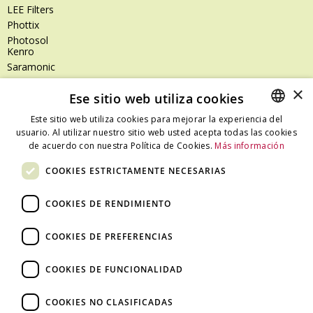
LEE Filters
Phottix
Photosol
Kenro
Saramonic
Shimoda
×
Ese sitio web utiliza cookies
SanDisk
SanDisk Professional
Este sitio web utiliza cookies para mejorar la experiencia del
Tenba
usuario. Al utilizar nuestro sitio web usted acepta todas las cookies
SPANISH
Zeiss
de acuerdo con nuestra Política de Cookies.
Más información
CATALAN
Zilr
COOKIES ESTRICTAMENTE NECESARIAS
SPANISH
COOKIES DE RENDIMIENTO
Dónde estamos
COOKIES DE PREFERENCIAS
C/ Ali Bei, 67 – 08013 Barcelona - España
T. +34 93 245 27 23
COOKIES DE FUNCIONALIDAD
info@fototecnica.com
Horario:
COOKIES NO CLASIFICADAS
De lunes a viernes de 9.00h a 14.00h y de 15.00h a 18.00h.