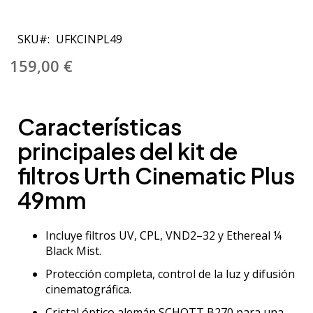
Saltar
al
SKU
UFKCINPL49
comienzo
de
159,00 €
la
galería
de
Características
imágenes
principales del kit de
filtros Urth Cinematic Plus
49mm
Incluye filtros UV, CPL, VND2–32 y Ethereal ¼
Black Mist.
Protección completa, control de la luz y difusión
cinematográfica.
Cristal óptico alemán SCHOTT B270 para una