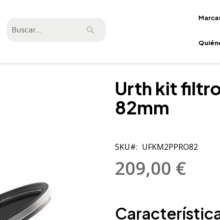
Marca
Buscar
Buscar
Quién
Urth kit filt
82mm
SKU
UFKM2PPRO82
209,00 €
Característica