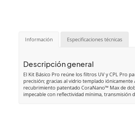
Saltar
al
comienzo
de
Información
Especificaciones técnicas
la
galería
de
imágenes
Descripción general
El Kit Básico Pro reúne los filtros UV y CPL Pro 
precisión; gracias al vidrio templado iónicamen
recubrimiento patentado CoraNano™ Max de doble
impecable con reflectividad mínima, transmisión d