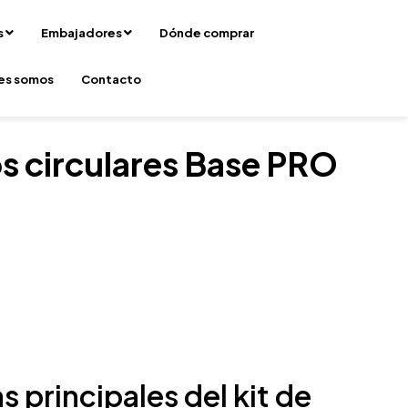
s
Embajadores
Dónde comprar
es somos
Contacto
ros circulares Base PRO
s principales del kit de