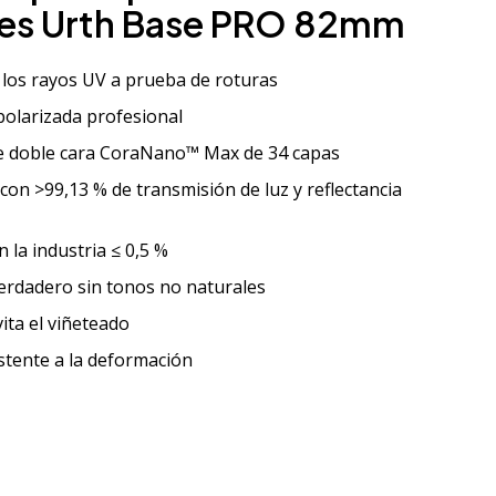
lares Urth Base PRO 82mm
 los rayos UV a prueba de roturas
polarizada profesional
e doble cara CoraNano™ Max de 34 capas
a con >99,13 % de transmisión de luz y reflectancia
n la industria ≤ 0,5 %
erdadero sin tonos no naturales
vita el viñeteado
stente a la deformación