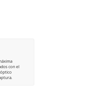
 máxima
ados con el
óptico
aptura.