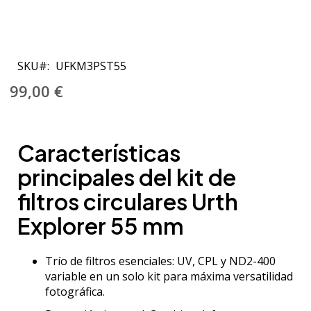
Saltar
al
SKU
UFKM3PST55
comienzo
de
99,00 €
la
galería
de
Características
imágenes
principales del kit de
filtros circulares Urth
Explorer 55 mm
Trío de filtros esenciales: UV, CPL y ND2-400
variable en un solo kit para máxima versatilidad
fotográfica.