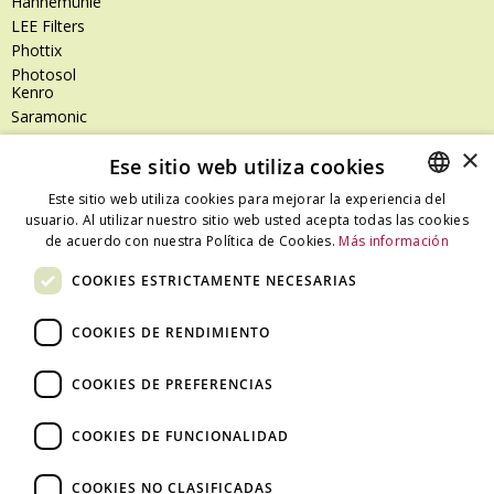
Hahnemühle
LEE Filters
Phottix
Photosol
Kenro
Saramonic
Shimoda
×
Ese sitio web utiliza cookies
SanDisk
SanDisk Professional
Este sitio web utiliza cookies para mejorar la experiencia del
Tenba
usuario. Al utilizar nuestro sitio web usted acepta todas las cookies
SPANISH
Zeiss
de acuerdo con nuestra Política de Cookies.
Más información
CATALAN
Zilr
COOKIES ESTRICTAMENTE NECESARIAS
SPANISH
COOKIES DE RENDIMIENTO
Dónde estamos
COOKIES DE PREFERENCIAS
C/ Ali Bei, 67 – 08013 Barcelona - España
T. +34 93 245 27 23
COOKIES DE FUNCIONALIDAD
info@fototecnica.com
Horario:
COOKIES NO CLASIFICADAS