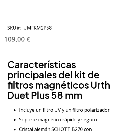
Saltar
al
SKU
UMFKM2P58
comienzo
de
109,00 €
la
galería
de
Características
imágenes
principales del kit de
filtros magnéticos Urth
Duet Plus 58 mm
Incluye un filtro UV y un filtro polarizador
Soporte magnético rápido y seguro
Cristal alemán SCHOTT B270 con