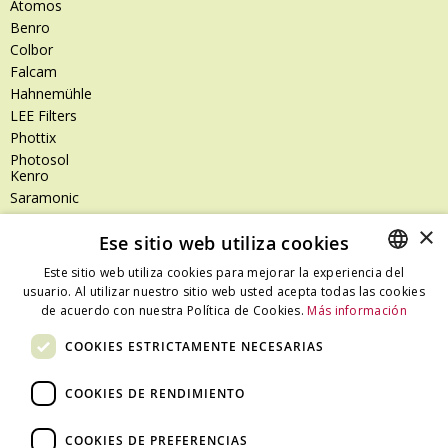
Atomos
Benro
Colbor
Falcam
Hahnemühle
LEE Filters
Phottix
Photosol
Kenro
Saramonic
Shimoda
×
Ese sitio web utiliza cookies
SanDisk
SanDisk Professional
Este sitio web utiliza cookies para mejorar la experiencia del
Tenba
usuario. Al utilizar nuestro sitio web usted acepta todas las cookies
SPANISH
Zeiss
de acuerdo con nuestra Política de Cookies.
Más información
CATALAN
Zilr
COOKIES ESTRICTAMENTE NECESARIAS
SPANISH
COOKIES DE RENDIMIENTO
Dónde estamos
COOKIES DE PREFERENCIAS