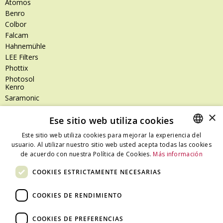
Atomos
Benro
Colbor
Falcam
Hahnemühle
LEE Filters
Phottix
Photosol
Kenro
Saramonic
Shimoda
×
Ese sitio web utiliza cookies
SanDisk
SanDisk Professional
Este sitio web utiliza cookies para mejorar la experiencia del
Tenba
usuario. Al utilizar nuestro sitio web usted acepta todas las cookies
SPANISH
Zeiss
de acuerdo con nuestra Política de Cookies.
Más información
CATALAN
Zilr
COOKIES ESTRICTAMENTE NECESARIAS
SPANISH
COOKIES DE RENDIMIENTO
Dónde estamos
COOKIES DE PREFERENCIAS