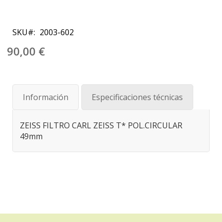
Saltar
al
SKU
2003-602
comienzo
de
90,00 €
la
galería
de
imágenes
Información
Especificaciones técnicas
ZEISS FILTRO CARL ZEISS T* POL.CIRCULAR
49mm