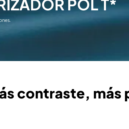
RIZADOR POL T*
ones.
ás contraste, más 