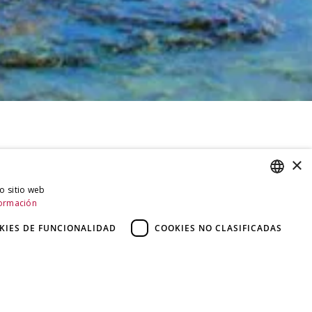
×
ro sitio web
ormación
SPANISH
COMPATIBILIDAD
CATALAN
KIES DE FUNCIONALIDAD
COOKIES NO CLASIFICADAS
Ideal para objetivos ZEISS. Se puede usar
SPANISH
con otras marcas de objetivos.
EFECTO