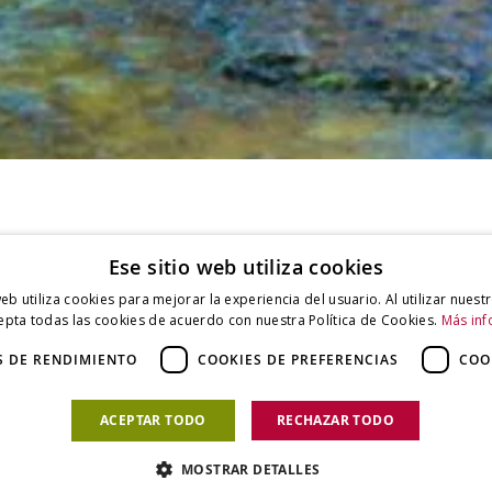
Ese sitio web utiliza cookies
web utiliza cookies para mejorar la experiencia del usuario. Al utilizar nuest
epta todas las cookies de acuerdo con nuestra Política de Cookies.
Más inf
PRECISIÓN
S DE RENDIMIENTO
COOKIES DE PREFERENCIAS
COO
Montaje giratorio para ajustar el efecto del
ACEPTAR TODO
RECHAZAR TODO
filtro (luz de reducción: 1,5-2 EV).
MOSTRAR DETALLES