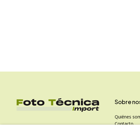
Saltar
al
comienzo
de
la
galería
de
imágenes
Sobre no
Quiénes so
Contacto
Política de P