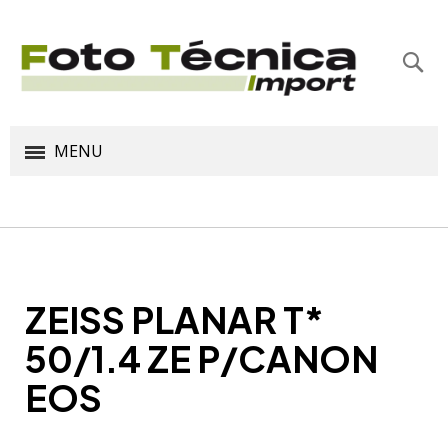
Bus
MENU
ZEISS PLANAR T*
50/1.4 ZE P/CANON
EOS