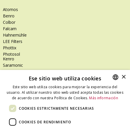
Atomos
Benro
Colbor
Falcam
Hahnemühle
LEE Filters
Phottix
Photosol
Kenro
Saramonic
Shimoda
×
Ese sitio web utiliza cookies
SanDisk
SanDisk Professional
Este sitio web utiliza cookies para mejorar la experiencia del
Tenba
usuario. Al utilizar nuestro sitio web usted acepta todas las cookies
SPANISH
Zeiss
de acuerdo con nuestra Política de Cookies.
Más información
CATALAN
Zilr
COOKIES ESTRICTAMENTE NECESARIAS
SPANISH
COOKIES DE RENDIMIENTO
Dónde estamos