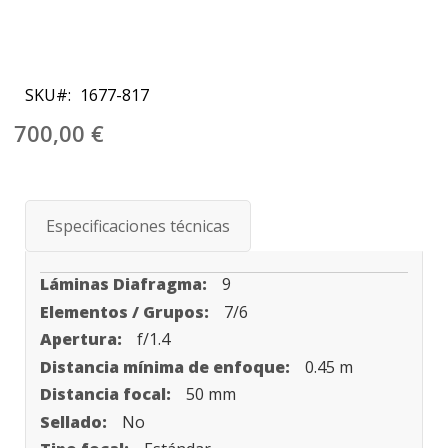
Saltar
al
SKU
1677-817
comienzo
de
700,00 €
la
galería
de
imágenes
Especificaciones técnicas
Especificaciones
9
7/6
f/1.4
0.45 m
50 mm
No