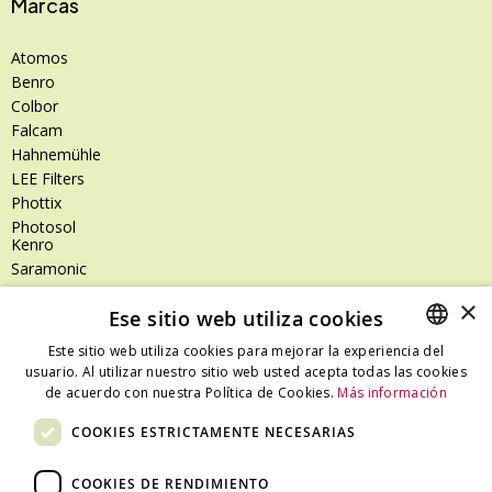
Marcas
Atomos
Benro
Colbor
Falcam
Hahnemühle
LEE Filters
Phottix
Photosol
Kenro
Saramonic
Shimoda
×
Ese sitio web utiliza cookies
SanDisk
SanDisk Professional
Este sitio web utiliza cookies para mejorar la experiencia del
Tenba
usuario. Al utilizar nuestro sitio web usted acepta todas las cookies
SPANISH
Zeiss
de acuerdo con nuestra Política de Cookies.
Más información
CATALAN
Zilr
COOKIES ESTRICTAMENTE NECESARIAS
SPANISH
COOKIES DE RENDIMIENTO
Dónde estamos