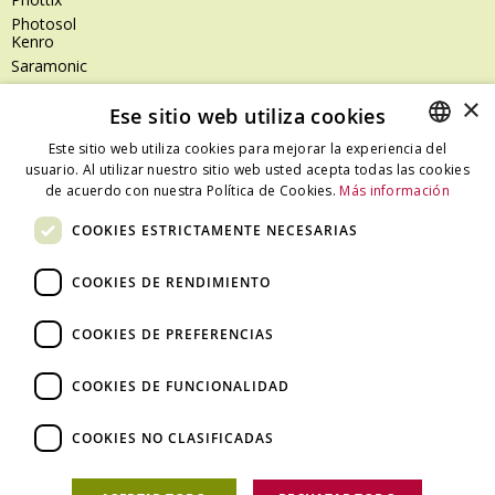
Photosol
Kenro
Saramonic
Shimoda
×
Ese sitio web utiliza cookies
SanDisk
SanDisk Professional
Este sitio web utiliza cookies para mejorar la experiencia del
Tenba
usuario. Al utilizar nuestro sitio web usted acepta todas las cookies
SPANISH
Zeiss
de acuerdo con nuestra Política de Cookies.
Más información
CATALAN
Zilr
COOKIES ESTRICTAMENTE NECESARIAS
SPANISH
COOKIES DE RENDIMIENTO
Dónde estamos
COOKIES DE PREFERENCIAS
C/ Ali Bei, 67 – 08013 Barcelona - España
T. +34 93 245 27 23
COOKIES DE FUNCIONALIDAD
info@fototecnica.com
Horario:
COOKIES NO CLASIFICADAS
De lunes a viernes de 9.00h a 14.00h y de 15.00h a 18.00h.