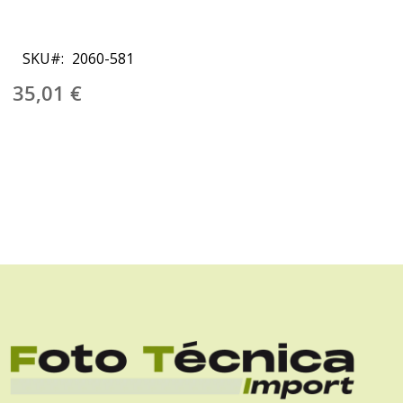
Saltar
al
SKU
2060-581
comienzo
de
35,01 €
la
galería
de
imágenes