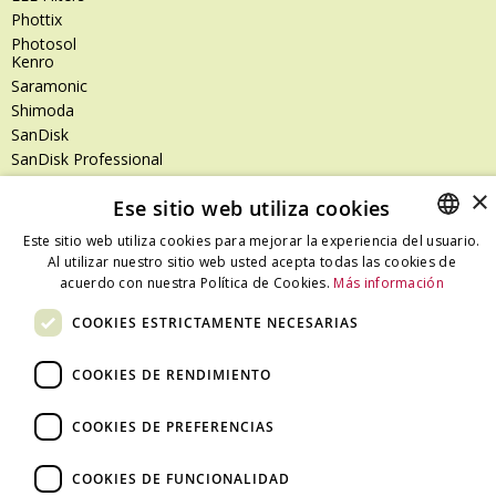
Phottix
Photosol
Kenro
Saramonic
Shimoda
SanDisk
SanDisk Professional
Tenba
×
Ese sitio web utiliza cookies
Zeiss
Zilr
Este sitio web utiliza cookies para mejorar la experiencia del usuario.
Al utilizar nuestro sitio web usted acepta todas las cookies de
SPANISH
acuerdo con nuestra Política de Cookies.
Más información
CATALAN
Dónde estamos
COOKIES ESTRICTAMENTE NECESARIAS
SPANISH
C/ Ali Bei, 67 – 08013 Barcelona - España
COOKIES DE RENDIMIENTO
T. +34 93 245 27 23
info@fototecnica.com
COOKIES DE PREFERENCIAS
Horario:
De lunes a viernes de 9.00h a 14.00h y de 15.00h a 18.00h.
COOKIES DE FUNCIONALIDAD