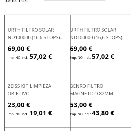
Items
1
-
24
Descend
URTH FILTRO SOLAR
URTH FILTRO SOLAR
ND100000 (16,6 STOPS)
ND100000 (16,6 STOPS)
PLUS 77MM
PLUS 95MM
69,00 €
69,00 €
Precio
especial
57,02 €
57,02 €
ZEISS KIT LIMPIEZA
BENRO FILTRO
OBJETIVO
MAGNETICO 82MM
ND100K IR 16.5STOP
23,00 €
53,00 €
Precio
Precio
especial
especial
19,01 €
43,80 €