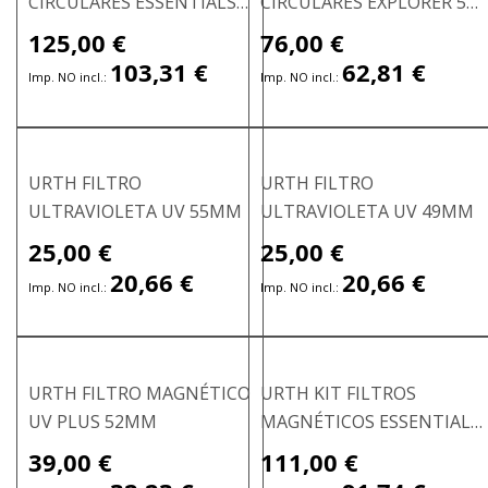
CIRCULARES ESSENTIALS
CIRCULARES EXPLORER 58
PLUS 58 MM
MM
125,00 €
76,00 €
Precio
especial
103,31 €
62,81 €
URTH FILTRO
URTH FILTRO
ULTRAVIOLETA UV 55MM
ULTRAVIOLETA UV 49MM
25,00 €
25,00 €
Precio
Precio
especial
especial
20,66 €
20,66 €
URTH FILTRO MAGNÉTICO
URTH KIT FILTROS
UV PLUS 52MM
MAGNÉTICOS ESSENTIALS
PLUS 62MM
39,00 €
111,00 €
Precio
Precio
especial
especial