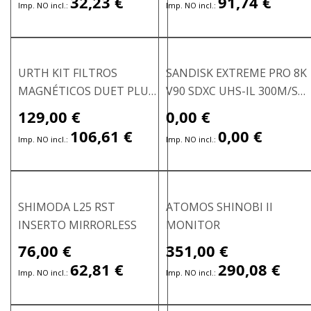
32,23 €
91,74 €
URTH KIT FILTROS
SANDISK EXTREME PRO 8K
MAGNÉTICOS DUET PLUS
V90 SDXC UHS-IL 300M/S
67MM
128GB TARJETA SD
129,00 €
0,00 €
106,61 €
0,00 €
SHIMODA L25 RST
ATOMOS SHINOBI II
INSERTO MIRRORLESS
MONITOR
76,00 €
351,00 €
Precio
Precio
especial
especial
62,81 €
290,08 €