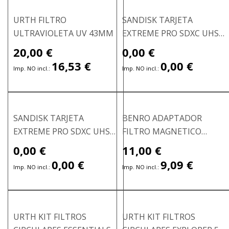
URTH FILTRO
SANDISK TARJETA
ULTRAVIOLETA UV 43MM
EXTREME PRO SDXC UHS-I
64GB-200MB/S
20,00 €
0,00 €
Precio
especial
16,53 €
0,00 €
SANDISK TARJETA
BENRO ADAPTADOR
EXTREME PRO SDXC UHS-I
FILTRO MAGNETICO
128GB-200MB/S
82MM-82MM
0,00 €
11,00 €
Precio
especial
0,00 €
9,09 €
URTH KIT FILTROS
URTH KIT FILTROS