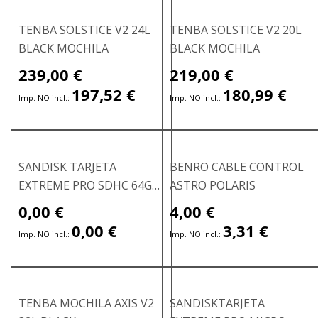
TENBA SOLSTICE V2 24L
TENBA SOLSTICE V2 20L
BLACK MOCHILA
BLACK MOCHILA
239,00 €
219,00 €
197,52 €
180,99 €
SANDISK TARJETA
BENRO CABLE CONTROL
EXTREME PRO SDHC 64GB
ASTRO POLARIS
280MB/S V60
0,00 €
4,00 €
Precio
especial
0,00 €
3,31 €
TENBA MOCHILA AXIS V2
SANDISKTARJETA